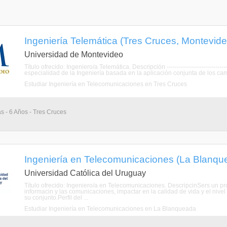
Ingeniería Telemática (Tres Cruces, Montevide
Universidad de Montevideo
Título ofrecido: Ingeniero/a Telemática. Descripción ------------------------------
especialidad de la Ingeniería basada en la aplicación conjunta de los camp
Estudiar Ingeniería en Telecomunicaciones en Tres Cruces
as - 6 Años - Tres Cruces
Ingeniería en Telecomunicaciones (La Blanqu
Universidad Católica del Uruguay
Título ofrecido: Ingeniero/a en Telecomunicaciones. DescripcinSers un pr
informacin y las comunicaciones, impactar en la calidad de vida y el nive
su conjunto.Perfil del ...
Estudiar Ingeniería en Telecomunicaciones en La Blanqueada