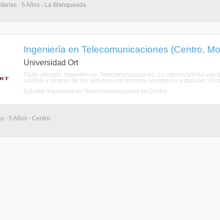
itarias - 5 Años - La Blanqueada
Ingeniería en Telecomunicaciones (Centro, Mo
Universidad Ort
Título ofrecido: Ingeniero en Telecomunicaciones. La carrera brinda una
análisis y síntesis de los sistemas electrónicos analógicos y digitales. Inc
Estudiar Ingeniería en Telecomunicaciones en Centro
as - 5 Años - Centro