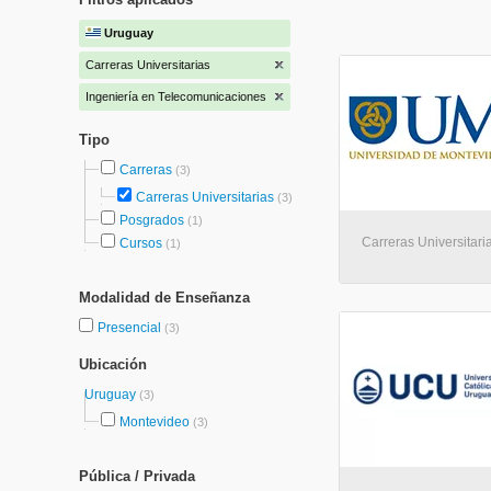
Uruguay
Carreras Universitarias
Ingeniería en Telecomunicaciones
Tipo
Carreras
(3)
Carreras Universitarias
(3)
Posgrados
(1)
Carreras Universitari
Cursos
(1)
Modalidad de Enseñanza
Presencial
(3)
Ubicación
Uruguay
(3)
Montevideo
(3)
Pública / Privada