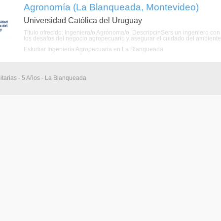
Agronomía (La Blanqueada, Montevideo)
Universidad Católica del Uruguay
Título ofrecido: Ingeniera/o Agrónoma/o. DescripcinSers un ingeniero con 
los desafos del negocio agropecuario y asegurar el cuidado del ambiente,
Estudiar Ingeniería Agropecuaria en La Blanqueada
itarias - 5 Años - La Blanqueada