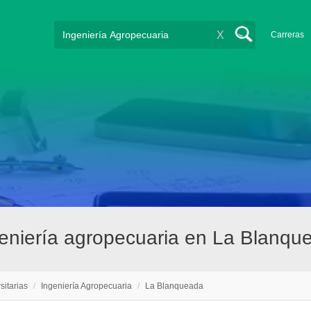
X
Carreras
ngeniería agropecuaria en La Blanqu
sitarias
/
Ingeniería Agropecuaria
/
La Blanqueada