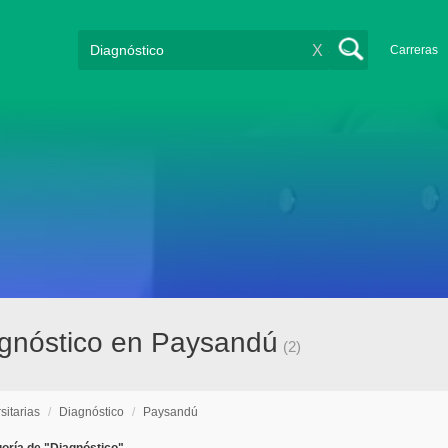
X
Carreras
iagnóstico en Paysandú
(2)
sitarias
/
Diagnóstico
/
Paysandú