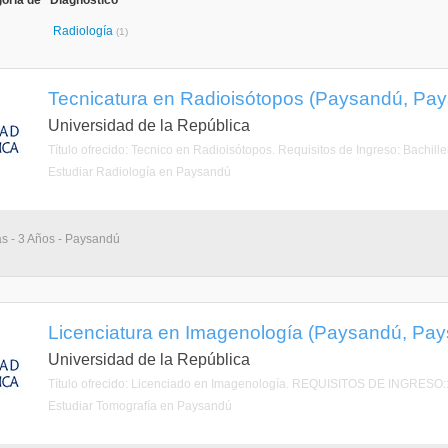
oría de "Diagnóstico"
Radiología
(1)
Tecnicatura en Radioisótopos (Paysandú, Pa
Universidad de la República
Título ofrecido: Tecnico en Radioisótopos. Requisitos de Ingreso: Bachill
Estudiar Radiología en Paysandú
as - 3 Años - Paysandú
Licenciatura en Imagenología (Paysandú, Pa
Universidad de la República
Título ofrecido: Licenciado en Imagenología. REQUISITOS DE INGRESO:: B
Estudiar Tomografía en Paysandú