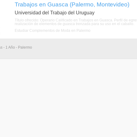
Trabajos en Guasca (Palermo, Montevideo)
Universidad del Trabajo del Uruguay
Título ofrecido: Operario Calificado en Trabajos en Guasca. Perfil de egr
realización de elementos de guasca trenzada para su uso en el caballo.
Estudiar Complementos de Moda en Palermo
as - 1 Año - Palermo