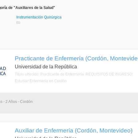
ría de "Auxiliares de la Salud"
Instrumentación Quirúrgica
(1)
Practicante de Enfermería (Cordón, Montevide
Universidad de la República
Título ofrecido: Practicante de Enfermería. REQUISITOS DE INGRESO:
Estudiar Enfermería en Cordón
as - 2 Años - Cordón
Auxiliar de Enfermería (Cordón, Montevideo)