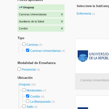
Seleccione la SubCatego
Uruguay
Enfermería
(3)
Carreras Universitarias
Auxiliares de la Salud
Cordón
Tipo
Carreras
(4)
Carreras Universitarias
(4)
Modalidad de Enseñanza
Presencial
(4)
Ubicación
Carreras Universitari
Uruguay
(16)
Montevideo
(7)
Cordón
(4)
La Blanqueada
(3)
Salto
(4)