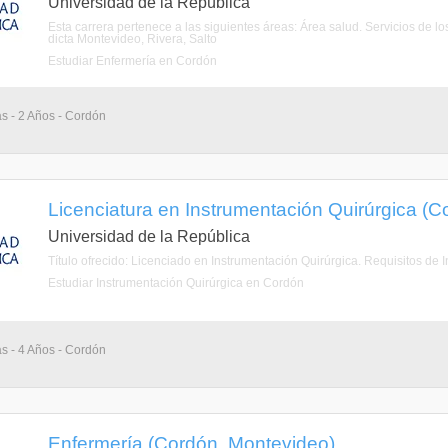
Universidad de la República
Esta carrera pertenece a las siguientes áreas: Área salud. Servicios d
dicta Montevideo, Rivera, Salto
Estudiar Enfermería en Cordón
as - 2 Años - Cordón
Licenciatura en Instrumentación Quirúrgica (
Universidad de la República
Título ofrecido: Licenciado en Instrumentación Quirúrgica. Requisitos de 
Estudiar Instrumentación Quirúrgica en Cordón
as - 4 Años - Cordón
Enfermería (Cordón, Montevideo)