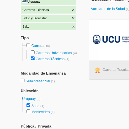
Seleccione la SubCateg
Uruguay
Auxiliares de la Salud
(1
Carreras Técnicas
Salud y Bienestar
Salto
Tipo
Carreras
(5)
Carreras Universitarias
(4)
Carreras Técnicas
(1)
Carreras Técnica
Modalidad de Enseñanza
Semipresencial
(1)
Ubicación
Uruguay
(2)
Salto
(1)
Montevideo
(1)
Pública / Privada