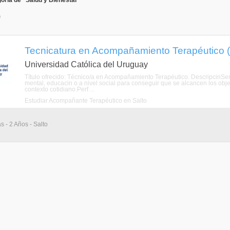
oría de "Salud y Bienestar"
)
Tecnicatura en Acompañamiento Terapéutico (S
Universidad Católica del Uruguay
Título ofrecido: Técnico/a en Acompañamiento Terapéutico. DescripcinSer
mental, educacin o a nivel social para conseguir que se alcancen los objet
contexto cotidiano.Perf ...
Estudiar Acompañante Terapéutico en Salto
s - 2 Años - Salto