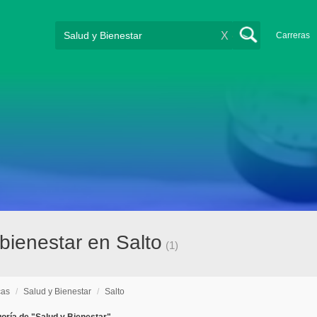
X
Carreras
bienestar en Salto
(1)
cas
/
Salud y Bienestar
/
Salto