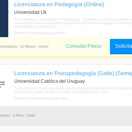
Licenciatura en Pedagogía (Online)
Universidad Uk
Título ofrecido: Licenciado en Pedagogía. Transforma la educacin desde d
asesorar procesos educativos y gestionar proyectos pedaggicos innovador
aprendizaje.Cunto dura la ...
Estudiar Psicopedagogía online
Solicit
Consultar Precio
versitarias - 32 Meses - online
Licenciatura en Psicopedagogía (Salto) (Semi
Universidad Católica del Uruguay
Título ofrecido: Licenciado/a en Psicopedagogía. DescripcinSers capaz de
personas y grupos, desde un punto de vista humano y tico.
Estudiar Psicopedagogía en Salto
tarias - 4 Años - Salto