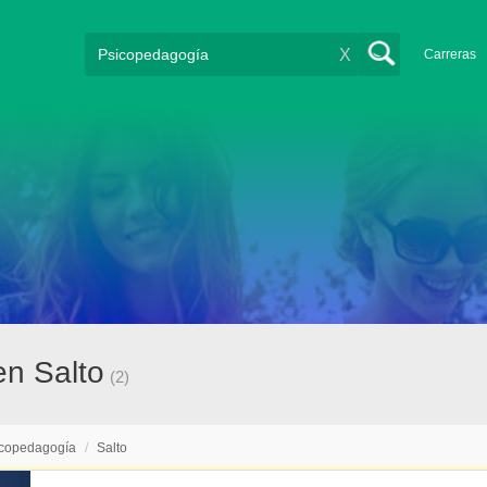
X
Carreras
en Salto
(2)
icopedagogía
/
Salto