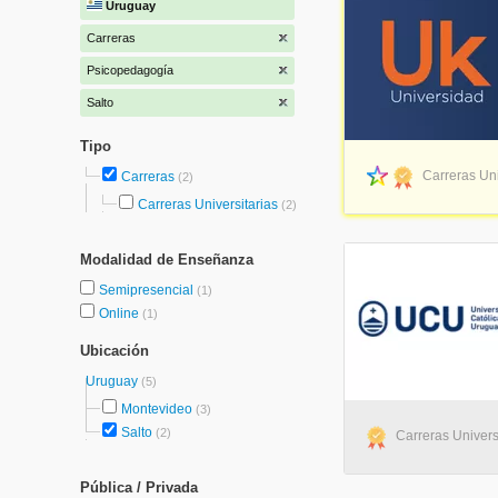
Uruguay
Carreras
Psicopedagogía
Salto
Tipo
Carreras Uni
Carreras
(2)
Carreras Universitarias
(2)
Modalidad de Enseñanza
Semipresencial
(1)
Online
(1)
Ubicación
Uruguay
(5)
Montevideo
(3)
Salto
(2)
Carreras Universi
Pública / Privada