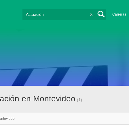
X
Carreras
ación en Montevideo
(1)
ntevideo