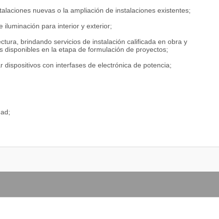
stalaciones nuevas o la ampliación de instalaciones existentes;
 iluminación para interior y exterior;
ctura, brindando servicios de instalación calificada en obra y
s disponibles en la etapa de formulación de proyectos;
ar dispositivos con interfases de electrónica de potencia;
dad;
ables (PLCs);
 en materia de seguridad en instalaciones edilicias, especialmente
tra propagación de humos y llamas;
arquitectura, domótica, informática);
resentación y venta técnica de equipamiento eléctrico y accesorios
s avanzados y graduados para facilitar su inserción laboral. Estos