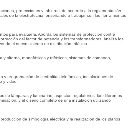
tunidades laborales, capacitación en redacción de antecedentes y
soramiento para la creación de empresas e inclusión de los datos de
aciones, protecciones y tableros, de acuerdo a la reglamentación
electoras de personal de nuestro país.
ales de la electrotecnia, enseñando a trabajar con las herramientas
entos para evaluarla. Aborda los sistemas de protección contra
 corrección del factor de potencia y los transformadores. Analiza los
ndo el nuevo sistema de distribución trifásico.
 y alterna, monofásicos y trifásicos, sistemas de comando,
n y programación de centralitas telefónicas, instalaciones de
o y video.
ipos de lámparas y luminarias, aspectos regulatorios, los diferentes
minación, y el diseño completo de una instalación utilizando
 producción de simbología eléctrica y la realización de los planos
.