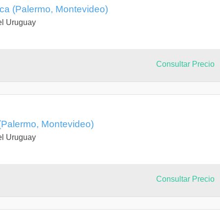
ón y venta de productos con alto contenido tecnológico.
ica (Palermo, Montevideo)
el Uruguay
 propuesto por la universidad que simula las exigencias de una
uipo, los estudiantes diseñan una instalación eléctrica integral
oponen e implementan una solución técnica y económicamente viable,
Consultar Precio
l (Palermo, Montevideo)
el Uruguay
Consultar Precio