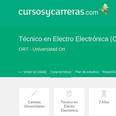
Técnico en Electro Electrónica (
ORT - Universidad Ort
‹— Volver al Listado
Características
Plan de estudios
Requisito
Carreras
Técnico en
2 Años
Universitarias
Electro
Electrónica