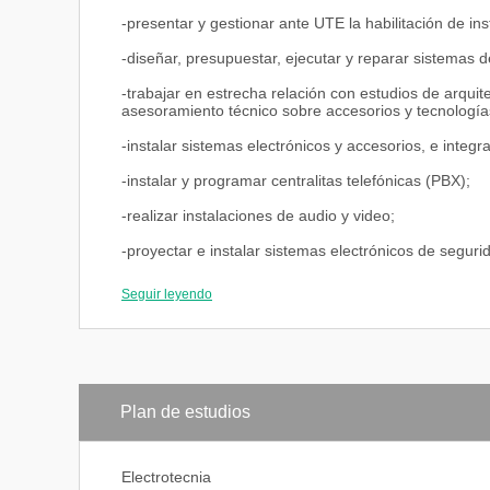
-presentar y gestionar ante UTE la habilitación de in
-diseñar, presupuestar, ejecutar y reparar sistemas de
-trabajar en estrecha relación con estudios de arquite
asesoramiento técnico sobre accesorios y tecnología
-instalar sistemas electrónicos y accesorios, e integr
-instalar y programar centralitas telefónicas (PBX);
-realizar instalaciones de audio y video;
-proyectar e instalar sistemas electrónicos de seguri
-programar e instalar controladores lógicos program
Seguir leyendo
-conocer y observar las disposiciones reglamentarias
las relativas a seguridad personal y prevención con
-interactuar con profesionales de otras áreas afines (
-intervenir en el sector comercial, ejerciendo la rep
Plan de estudios
con contenido electrónico variado.
Inserción laboral
Electrotecnia
La universidad brinda servicios de apoyo a estudiante