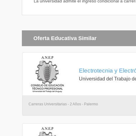
La universidad admite el ingreso condicional a carrer
Electrónica de potencia
Examina el funcionamiento de nuevos componentes ele
controlados, variadores de intensidad luminosa y va
Taller de electrónica aplicada
Mediante atractivas sesiones prácticas presenta los 
transistor y sus aplicaciones típicas en rectificació
Oferta Educativa Similar
Electrónica digital
Electrónica digital
Presenta los fundamentos de la electrónica digital y
explorando el funcionamiento de una importante cant
conteo, temporización y control en general.
Electrotecnia y Elect
Universidad del Trabajo d
Sensores y automatismos
Presenta los sensores de uso más extendido para el
microcontroladores lógicos programables (PLCs).
Sistemas digitales
Capacita para comprender el funcionamiento de la t
Carreras Universitarias - 2 Años - Palermo
o microcontroladores y controladores lógicos progra
Gestión empresarial
Taller de empresa
Examina las alternativas y formas de constituir una