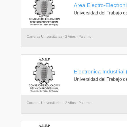
técnicas para el ejercicio efectivo de la representaci
Area Electro-Electron
Proyecto de instalaciones integradas
Universidad del Trabajo d
La carrera culmina con la realización de un proyecto
propuesta laboral concreta. A través del trabajo en eq
(potencia, iluminación y servicios accesorios) y pr
adecuada a la normativa vigente.
Carreras Universitarias - 2 Años - Palermo
Electronica Industria
Universidad del Trabajo d
Carreras Universitarias - 2 Años - Palermo