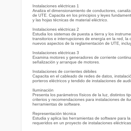
servicios incluyen información y contactos para opor
Instalaciones eléctricas 1
presentación a entrevistas de selección laboral, ase
Analiza el dimensionamiento de conductores, canaliz
los graduados en bases de datos de las principales s
de UTE. Capacita en los principios y leyes fundament
y las hojas técnicas de material eléctrico.
Instalaciones eléctricas 2
Estudia los sistemas de puesta a tierra y los instrum
transitorios e interrupciones de energía en la red, la
nuevos aspectos de la reglamentación de UTE, incluye
Instalaciones eléctricas 3
Examina motores y generadores de corriente continua
señalización y arranque de motores.
Instalaciones de corrientes débiles
Capacita en el cableado de redes de datos, instalació
porteros eléctricos y tendido de instalaciones de audi
Iluminación
Presenta los parámetros físicos de la luz, distintos t
criterios y recomendaciones para instalaciones de ilu
herramientas de software.
Representación técnica
Estudia y aplica las herramientas de software para la
requeridos en un proyecto de instalaciones eléctricas