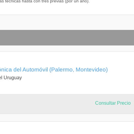
as técnicas hasta con tres previas (por un año).
ctrónicos tales como rectificadores monofásicos y trifásicos
riadores de velocidad de motores.
semiconductores tales como diodo, regulador lineal de tensión,
n, regulación de tensión y operaciones de conmutación.
 sus aplicaciones a la solución automática de problemas comunes,
idad de circuitos integrados de uso extendido en aplicaciones de
rónica del Automóvil (Palermo, Montevideo)
el Uruguay
 diseño e implementación de automatismos, utilizando como base
ecnología de los equipos electrónicos basados en microprocesador
Consultar Precio
mables.
 empresa, capacitando para una buena administración. Explora