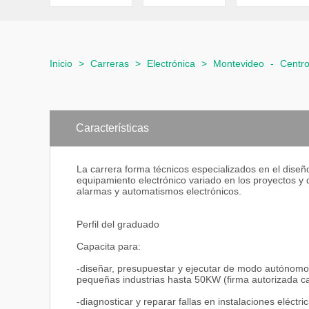
Inicio
>
Carreras
>
Electrónica
>
Montevideo
-
Centr
Características
La carrera forma técnicos especializados en el diseño
equipamiento electrónico variado en los proyectos y d
alarmas y automatismos electrónicos.
Perfil del graduado
Capacita para:
-diseñar, presupuestar y ejecutar de modo autónomo n
pequeñas industrias hasta 50KW (firma autorizada c
-diagnosticar y reparar fallas en instalaciones eléctri