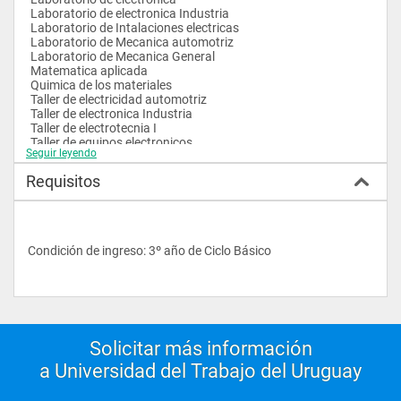
 Laboratorio de electronica Industria 
 Laboratorio de Intalaciones electricas
 Laboratorio de Mecanica automotriz 
 Laboratorio de Mecanica General
 Matematica aplicada 
 Quimica de los materiales 
 Taller de electricidad automotriz 
 Taller de electronica Industria 
 Taller de electrotecnia I 
 Taller de equipos electronicos
Seguir leyendo
 Taller de Intalaciones electricas
 Taller Laboratorio de electromecanica 
Requisitos
 Taller - Laboratorio de electromecanica 
 Tecnologia electronica
Condición de ingreso: 3º año de Ciclo Básico
Solicitar más información
a Universidad del Trabajo del Uruguay