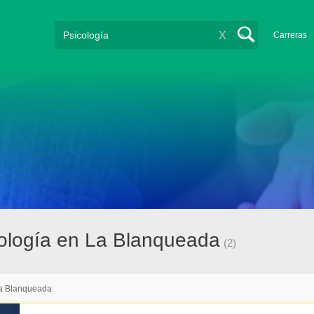
X
Carreras
ología en La Blanqueada
(2)
a Blanqueada