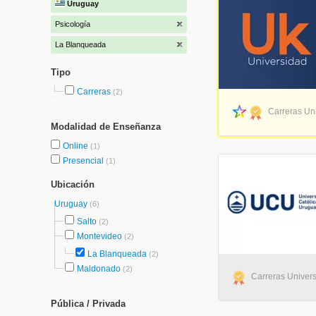
Uruguay
Psicología
La Blanqueada
Tipo
Carreras
(2)
Carreras Uni
Modalidad de Enseñanza
Online
(1)
Presencial
(1)
Ubicación
Uruguay
(6)
Salto
(2)
Montevideo
(2)
La Blanqueada
(2)
Maldonado
(2)
Carreras Univers
Pública / Privada