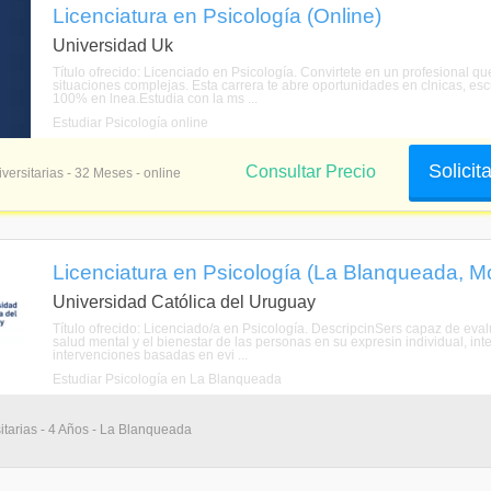
Licenciatura en Psicología (Online)
Universidad Uk
Título ofrecido: Licenciado en Psicología. Convirtete en un profesional 
situaciones complejas. Esta carrera te abre oportunidades en clnicas, esc
100% en lnea.Estudia con la ms ...
Estudiar Psicología online
Solicit
Consultar Precio
versitarias - 32 Meses - online
Licenciatura en Psicología (La Blanqueada, M
Universidad Católica del Uruguay
Título ofrecido: Licenciado/a en Psicología. DescripcinSers capaz de eval
salud mental y el bienestar de las personas en su expresin individual, int
intervenciones basadas en evi ...
Estudiar Psicología en La Blanqueada
itarias - 4 Años - La Blanqueada