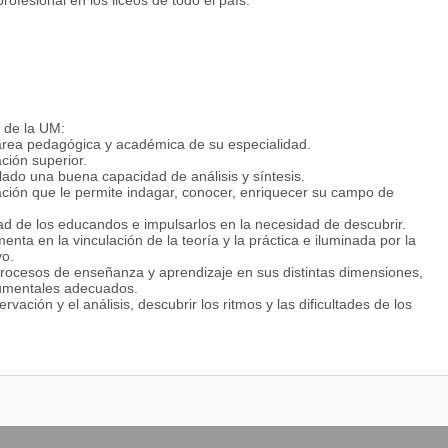
rofesional en los liceos de todo el país.
 de la UM:
 área pedagógica y académica de su especialidad.
ción superior.
lado una buena capacidad de análisis y síntesis.
ción que le permite indagar, conocer, enriquecer su campo de
ad de los educandos e impulsarlos en la necesidad de descubrir.
nta en la vinculación de la teoría y la práctica e iluminada por la
vo.
r procesos de enseñanza y aprendizaje en sus distintas dimensiones,
trumentales adecuados.
ación y el análisis, descubrir los ritmos y las dificultades de los
 las relaciones interpersonales, dentro y fuera del aula. Posee
vas que amplían su capacidad de comunicador.