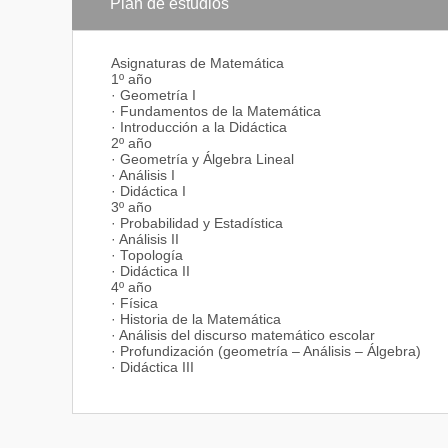
Investigación en educación
Plan de estudios
Asignaturas de Matemática
1º año
· Geometría I
· Fundamentos de la Matemática
· Introducción a la Didáctica
2º año
· Geometría y Álgebra Lineal
· Análisis I
· Didáctica I
3º año
· Probabilidad y Estadística
· Análisis II
· Topología
· Didáctica II
4º año
· Física
· Historia de la Matemática
· Análisis del discurso matemático escolar
· Profundización (geometría – Análisis – Álgebra)
· Didáctica III