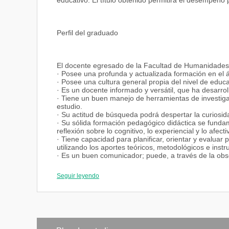
educativo. El título obtenido permitirá el desempeño p
Perfil del graduado
El docente egresado de la Facultad de Humanidades
· Posee una profunda y actualizada formación en el
· Posee una cultura general propia del nivel de educa
· Es un docente informado y versátil, que ha desarrol
· Tiene un buen manejo de herramientas de investiga
estudio.
· Su actitud de búsqueda podrá despertar la curiosid
· Su sólida formación pedagógico didáctica se fundame
reflexión sobre lo cognitivo, lo experiencial y lo afecti
· Tiene capacidad para planificar, orientar y evalua
utilizando los aportes teóricos, metodológicos e ins
· Es un buen comunicador; puede, a través de la observ
alumnos en el manejo de los contenidos y así como en
también un buen manejo de las tecnologías educati
Seguir leyendo
Inserción laboral
Docencia en enseñanza media
Dirección y gestión de instituciones educativas