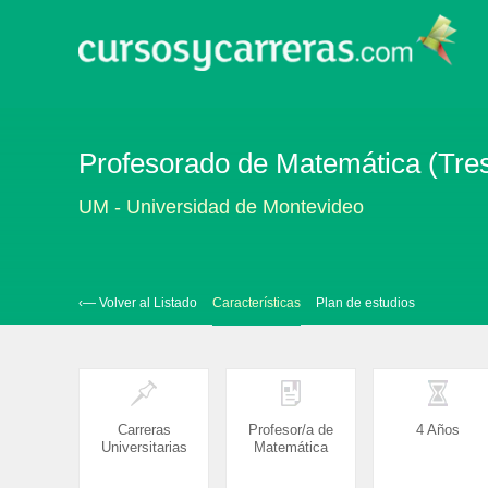
Profesorado de Matemática (Tre
UM - Universidad de Montevideo
‹— Volver al Listado
Características
Plan de estudios
Carreras
Profesor/a de
4 Años
Universitarias
Matemática