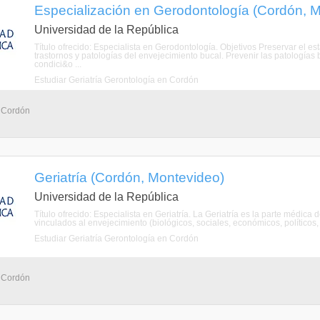
Especialización en Gerodontología (Cordón, 
Universidad de la República
Título ofrecido: Especialista en Gerodontología. Objetivos Preservar el est
trastornos y patologías del envejecimiento bucal. Prevenir las patologías
condici&o ...
Estudiar Geriatría Gerontología en Cordón
- Cordón
Geriatría (Cordón, Montevideo)
Universidad de la República
Título ofrecido: Especialista en Geriatría. La Geriatría es la parte médic
vinculados al envejecimiento (biológicos, sociales, económicos, políticos, 
Estudiar Geriatría Gerontología en Cordón
- Cordón