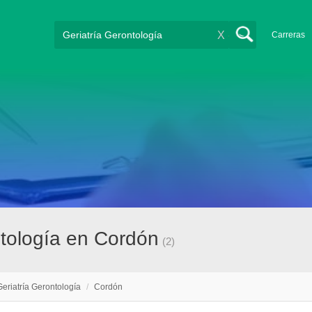
X
Carreras
ntología en Cordón
(2)
Geriatría Gerontología
/
Cordón