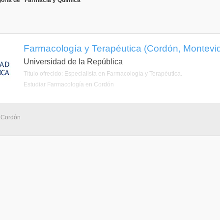
goría de "Farmacia y Química"
Farmacología y Terapéutica (Cordón, Montevi
Universidad de la República
Título ofrecido: Especialista en Farmacología y Terapéutica.
Estudiar Farmacología en Cordón
- Cordón