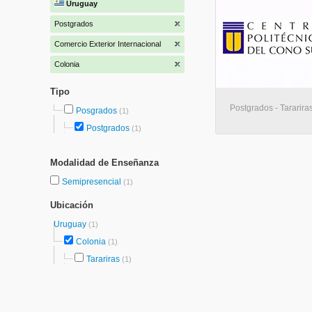
Uruguay
Postgrados
Comercio Exterior Internacional
Colonia
Tipo
Postgrados - Tararira
Posgrados
(1)
Postgrados
(1)
Modalidad de Enseñanza
Semipresencial
(1)
Ubicación
Uruguay
(1)
Colonia
(1)
Tarariras
(1)