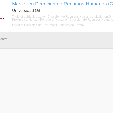
Master en Direccion de Recursos Humanos (C
Universidad Ort
Título ofrecido: Master en Direccion de Recursos Humanos. Master en D
Próximo comienzo ¿Por qué el Master en Dirección de Recursos Humanos 
Estudiar Dirección de Recursos Humanos en Centro
Centro