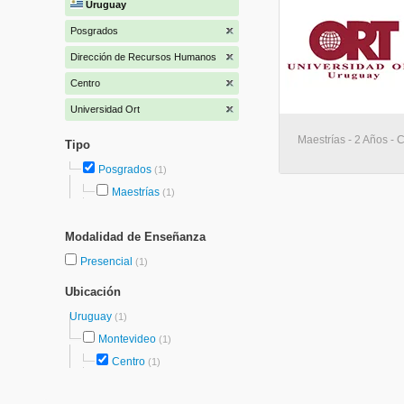
Uruguay
Posgrados
Dirección de Recursos Humanos
Centro
Universidad Ort
Maestrías - 2 Años - 
Tipo
Posgrados
(1)
Maestrías
(1)
Modalidad de Enseñanza
Presencial
(1)
Ubicación
Uruguay
(1)
Montevideo
(1)
Centro
(1)