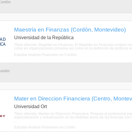
 Cordón
Maestría en Finanzas (Cordón, Montevideo)
Universidad de la República
Título ofrecido: Magíster en Finanzas. El Magíster en Finanzas contará 
como en organizaciones privadas así como en la definición de políticas en e
Estudiar Análisis Financiero en Cordón
Cordón
Mater en Direccion Financiera (Centro, Montev
Universidad Ort
Título ofrecido: Master en Direccion Financiera. Prepara al profesional pa
especialización y actualización en las distintas áreas de las finanzas con
...
Estudiar Análisis Financiero en Centro