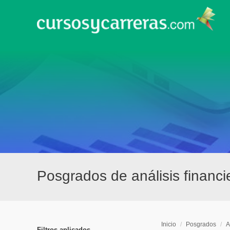
Posgrados de análisis financ
Inicio
/
Posgrados
/
A
Filtros aplicados