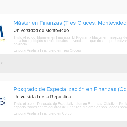
Máster en Finanzas (Tres Cruces, Montevideo
Universidad de Montevideo
Título ofrecido: Magíster en Finanzas. El Programa Máster en Finanzas d
desafiante, dirigida a profesionales universitarios que deseen profundizar
potencia ...
Estudiar Análisis Financiero en Tres Cruces
es
Posgrado de Especialización en Finanzas (Co
Universidad de la República
Título ofrecido: Posgrado de Especialización en Finanzas. Objetivos Profu
especializados dentro del área de Finanzas. Mejorar las habilidades para l
Estudiar Análisis Financiero en Cordón