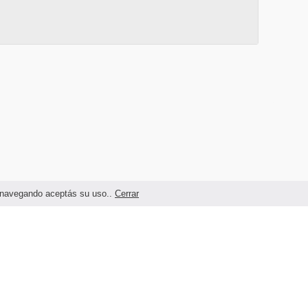
as navegando aceptás su uso..
Cerrar
Términos legales y Condiciones de Uso