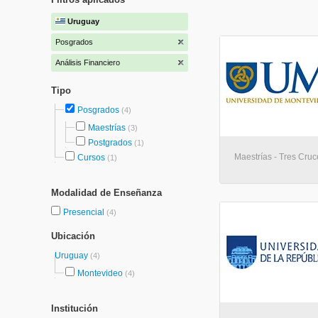
Uruguay
Posgrados
Análisis Financiero
Tipo
Posgrados
(4)
Maestrías
(3)
Postgrados
(1)
Maestrías - Tres Cruc
Cursos
(1)
Modalidad de Enseñanza
Presencial
(4)
Ubicación
Uruguay
(4)
Montevideo
(4)
Institución