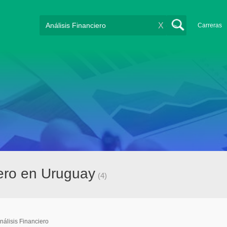
X
Carreras
iero en Uruguay
(4)
nálisis Financiero