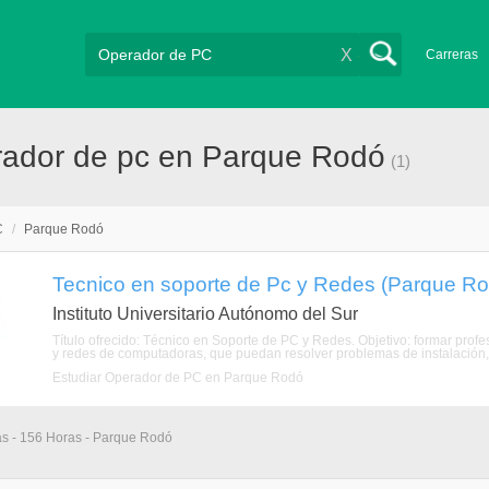
X
Carreras
rador de pc en Parque Rodó
(1)
C
/
Parque Rodó
Tecnico en soporte de Pc y Redes (Parque Ro
Instituto Universitario Autónomo del Sur
Título ofrecido: Técnico en Soporte de PC y Redes. Objetivo: formar pr
y redes de computadoras, que puedan resolver problemas de instalación, c
Estudiar Operador de PC en Parque Rodó
ias - 156 Horas - Parque Rodó