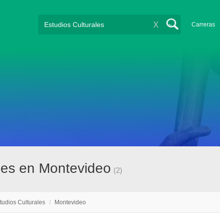
X
Carreras
ales en Montevideo
(2)
tudios Culturales
/
Montevideo