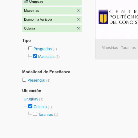
Uruguay
Maestrías
Economía Agrícola
Colonia
Tipo
Maestrías - Tarariras
Posgrados
(1)
Maestrías
(1)
Modalidad de Enseñanza
Presencial
(1)
Ubicación
Uruguay
(1)
Colonia
(1)
Tarariras
(1)