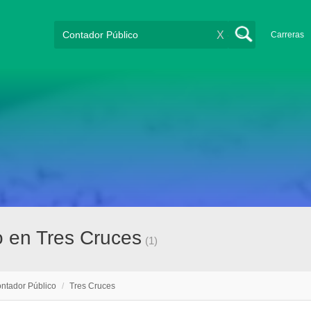
X
Carreras
o en Tres Cruces
(1)
ntador Público
/
Tres Cruces