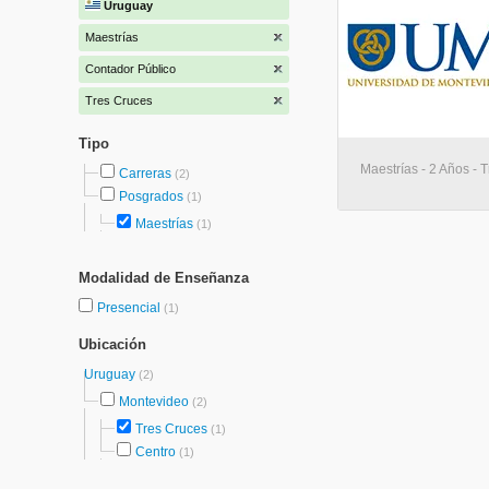
Uruguay
Maestrías
Contador Público
Tres Cruces
Tipo
Maestrías - 2 Años - 
Carreras
(2)
Posgrados
(1)
Maestrías
(1)
Modalidad de Enseñanza
Presencial
(1)
Ubicación
Uruguay
(2)
Montevideo
(2)
Tres Cruces
(1)
Centro
(1)