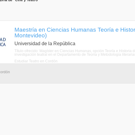
oría de "Cine y Teatro"
Maestría en Ciencias Humanas Teoría e Histori
Montevideo)
Universidad de la República
Título ofrecido: Magíster en Ciencias Humanas, opción Teoría e Historia d
investigación teatral en el Departamento de Teoría y Metodología literarias
Estudiar Teatro en Cordón
Cordón