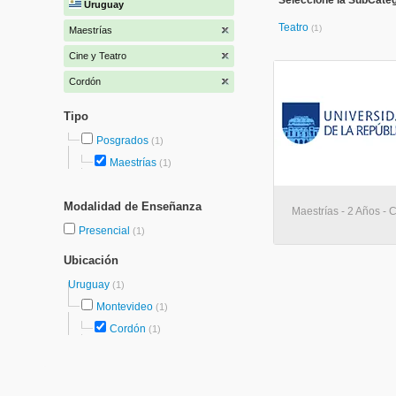
Seleccione la SubCateg
Uruguay
Teatro
(1)
Maestrías
Cine y Teatro
Cordón
Tipo
Posgrados
(1)
Maestrías
(1)
Modalidad de Enseñanza
Maestrías - 2 Años - 
Presencial
(1)
Ubicación
Uruguay
(1)
Montevideo
(1)
Cordón
(1)