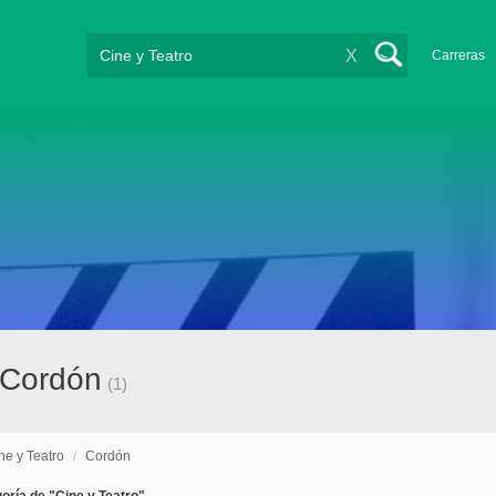
X
Carreras
n Cordón
(1)
ne y Teatro
/
Cordón