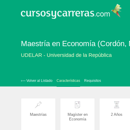
Maestría en Economía (Cordón, 
UDELAR - Universidad de la República
‹— Volver al Listado
Características
Requisitos
Maestrías
Magíster en
2 Años
Economía