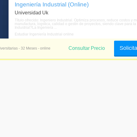
Ingeniería Industrial (Online)
Universidad Uk
Título ofrecido: Ingeniero Industrial. Optimiza procesos, reduce costos y m
manufactura, logstica, calidad o gestin de proyectos, siendo clave para la
Industrial?La Ingeniera ...
Estudiar Ingeniería Industrial online
Solicit
Consultar Precio
versitarias - 32 Meses - online