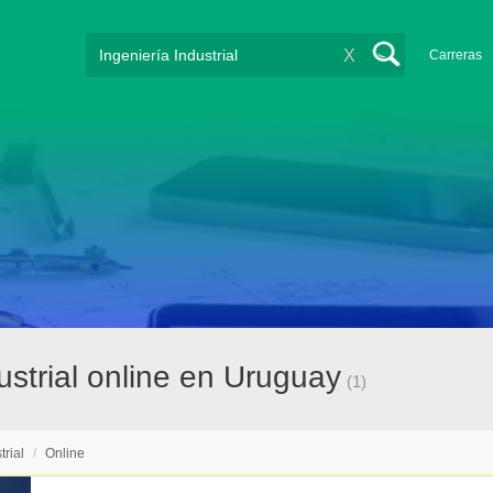
X
Carreras
ustrial online en Uruguay
(1)
trial
/
Online