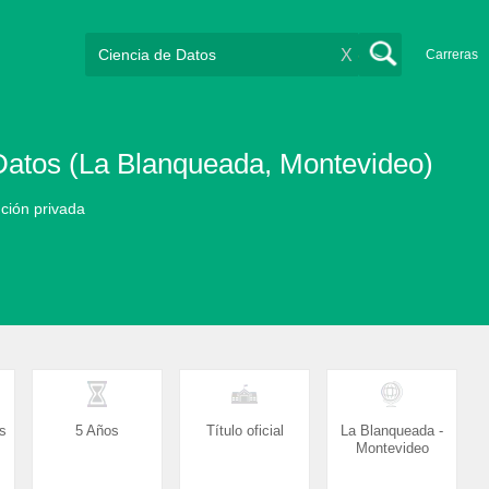
X
Carreras
e Datos (La Blanqueada, Montevideo)
ución privada
s
5 Años
Título oficial
La Blanqueada -
Montevideo