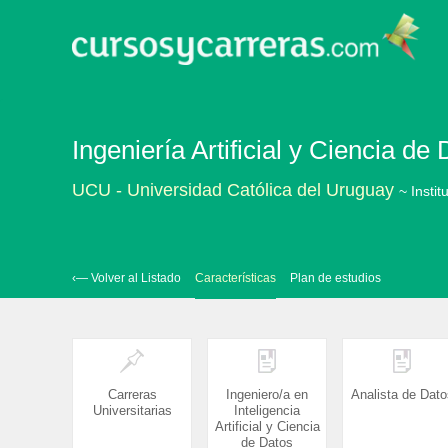
Ingeniería Artificial y Ciencia d
UCU - Universidad Católica del Uruguay
~ Instit
‹— Volver al Listado
Características
Plan de estudios
Carreras
Ingeniero/a en
Analista de Dato
Universitarias
Inteligencia
Artificial y Ciencia
de Datos