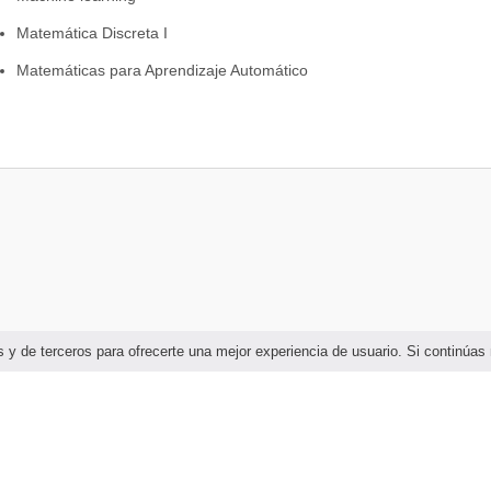
Matemática Discreta I
Matemáticas para Aprendizaje Automático
Microprocesadores
Probabilidad y Estadística
Reto en Inteligencia Artificial y Ciencia de Datos I
Visualización de Datos
Deep Learning
Inteligencia Artificial Simbólica
ias y de terceros para ofrecerte una mejor experiencia de usuario. Si continú
Inteligencia de Negocios
Redes de Datos
Reto en Inteligencia Artificial y Ciencia de Datos II