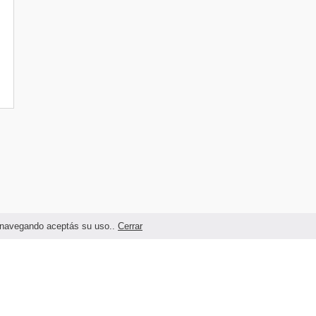
as navegando aceptás su uso..
Cerrar
Términos legales y Condiciones de Uso