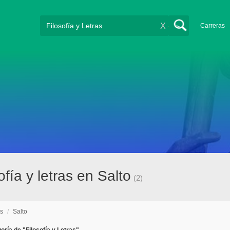
X
Carreras
fía y letras en Salto
(2)
as
/
Salto