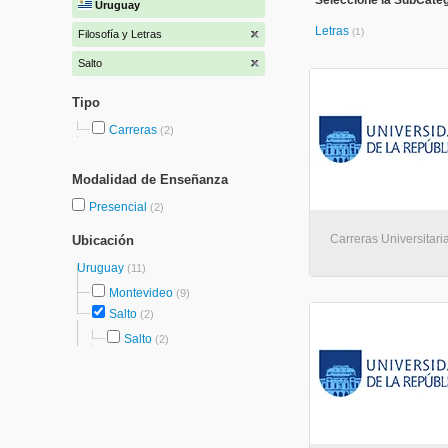
Seleccione la SubCatego
Uruguay
Letras
(1)
Filosofía y Letras
Salto
Tipo
Carreras
(2)
Modalidad de Enseñanza
Presencial
(2)
Carreras Universitaria
Ubicación
Uruguay
(11)
Montevideo
(9)
Salto
(2)
Salto
(2)