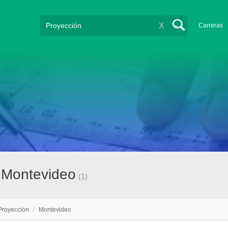
X
Carreras
 Montevideo
(1)
Proyección
/
Montevideo