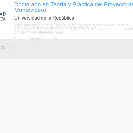
Doctorado en Teoría y Práctica del Proyecto d
Montevideo)
Universidad de la República
Título ofrecido: Doctor en Teoría y Práctica del Proyecto de Arquitectu
PRACTICA DEL PROYECTO DE ARQUITECTURA, impartido por la Universidad
profesionales altamente capaci ...
Estudiar Proyección en Cordón
- Cordón