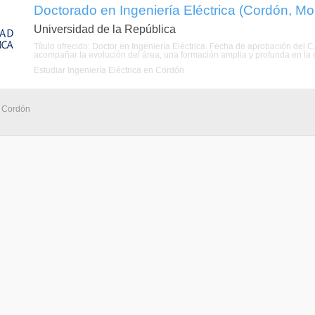
Doctorado en Ingeniería Eléctrica (Cordón, Mo
Universidad de la República
Título ofrecido: Doctor en Ingeniería Eléctrica. Fecha de aprobación del 
acompañar la evolución del área, una formación amplia y profunda en la es
Estudiar Ingeniería Eléctrica en Cordón
- Cordón