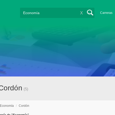
X
Carreras
 Cordón
(5)
Economía
/
Cordón