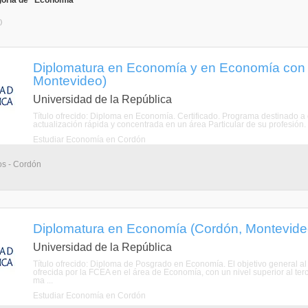
goría de "Economía"
)
Diplomatura en Economía y en Economía con 
Montevideo)
Universidad de la República
Título ofrecido: Diploma en Economía. Certificado. Programa destinado
actualización rápida y concentrada en un área Particular de su profesión. 
Estudiar Economía en Cordón
os - Cordón
Diplomatura en Economía (Cordón, Montevide
Universidad de la República
Título ofrecido: Diploma de Posgrado en Economía. El objetivo general al
ofrecida por la FCEA en el área de Economía, con un nivel superior al ter
ma ...
Estudiar Economía en Cordón