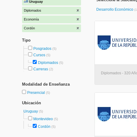
Seleccione la SubCate
Uruguay
Desarrollo Económico
(1
Diplomados
Economía
Cordón
Tipo
Posgrados
(5)
Cursos
(5)
Diplomados
(5)
Carreras
(2)
Diplomados - 320 Añ
Modalidad de Enseñanza
Presencial
(5)
Ubicación
Uruguay
(5)
Montevideo
(5)
Cordón
(5)