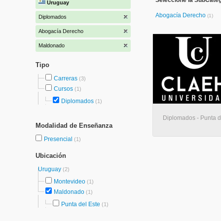
Seleccione la SubCate
Uruguay
Abogacía Derecho
(1)
Diplomados
Abogacía Derecho
Maldonado
Tipo
Carreras
(3)
Cursos
(1)
Diplomados
(1)
Diplomados - Punta d
Modalidad de Enseñanza
Presencial
(1)
Ubicación
Uruguay
(2)
Montevideo
(1)
Maldonado
(1)
Punta del Este
(1)