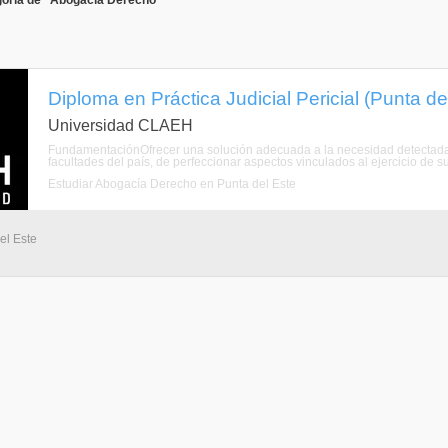
goría de "Abogacía Derecho"
Diploma en Práctica Judicial Pericial (Punta de
Universidad CLAEH
FundamentaciónOfrecer una solución adecuada a la necesidad detectada 
facultades del país, de perfeccionar aspectos vinculados al ejercicio de 
Estudiar Abogacía Derecho en Punta del Este
el Este