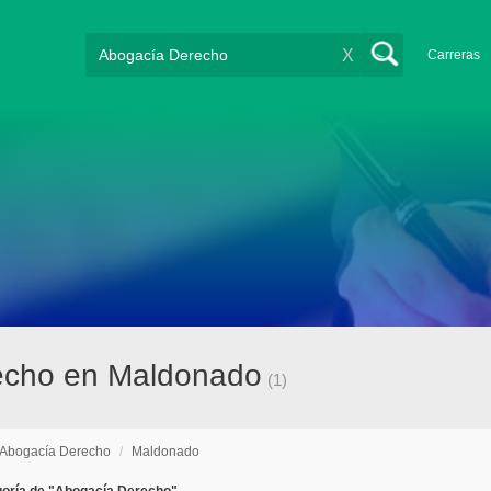
X
Carreras
echo en Maldonado
(1)
Abogacía Derecho
/
Maldonado