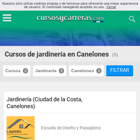
Nuestro sitio utiliza cookies propias y de terceros para ofrecerte una mejor experiencia
de usuario. Si continúas navegando aceptás su uso..
Cerrar
Cursos de jardinería en Canelones
(1)
FILTRAR
Cursos
Jardinería
Canelones
Jardinería (Ciudad de la Costa,
Canelones)
Escuela de Diseño y Paisajismo