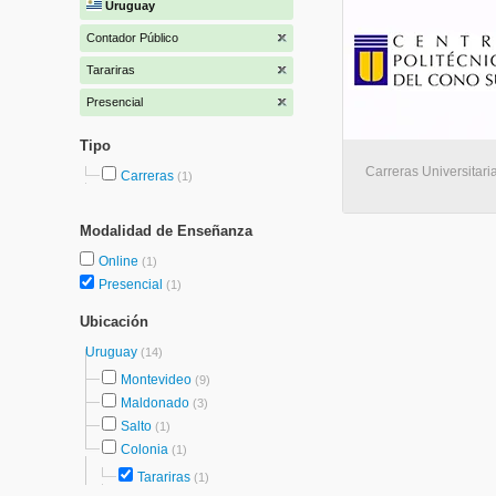
Uruguay
Contador Público
Tarariras
Presencial
Tipo
Carreras Universitaria
Carreras
(1)
Modalidad de Enseñanza
Online
(1)
Presencial
(1)
Ubicación
Uruguay
(14)
Montevideo
(9)
Maldonado
(3)
Salto
(1)
Colonia
(1)
Tarariras
(1)