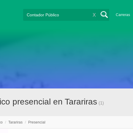
X
Carreras
co presencial en Tarariras
(1)
co
/
Tarariras
/
Presencial