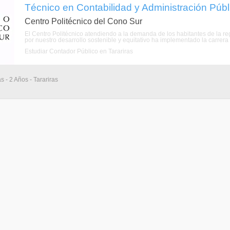
Técnico en Contabilidad y Administración Públi
Centro Politécnico del Cono Sur
El Centro Politécnico atendiendo a la demanda de los habitantes de la r
por nuestro desarrollo sostenible y equitativo ha implementado la carrera 
Estudiar Contador Público en Tarariras
s - 2 Años - Tarariras