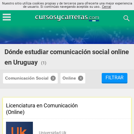
Nuestro sitio utiliza cookies propias y de terceros para ofrecerte una mejor experiencia
de usuario. Si continúas navegando aceptás su uso..
Cerrar
Dónde estudiar comunicación social online
en Uruguay
(1)
FILTRAR
Comunicación Social
Online
Licenciatura en Comunicación
(Online)
Universidad Uk