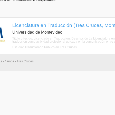
oría de "Traductorado e Interpretación"
Licenciatura en Traducción (Tres Cruces, Mon
Universidad de Montevideo
Título ofrecido: Licenciado en Traducción. Descripción La Licenciatura en
traducción como actividad profesional ubicada en la comunicación entre cul
Estudiar Traductorado Público en Tres Cruces
as - 4 Años - Tres Cruces