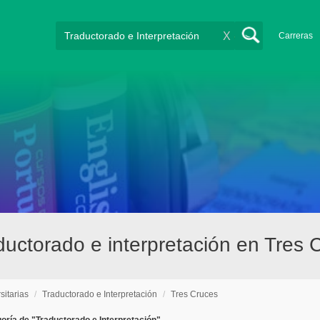
X
Carreras
aductorado e interpretación en Tres 
sitarias
/
Traductorado e Interpretación
/
Tres Cruces