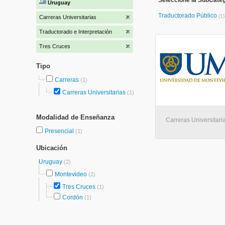
Seleccione la SubCateg
Uruguay
Traductorado Público
(1)
Carreras Universitarias
Traductorado e Interpretación
Tres Cruces
Tipo
Carreras
(1)
Carreras Universitarias
(1)
Modalidad de Enseñanza
Carreras Universitari
Presencial
(1)
Ubicación
Uruguay
(2)
Montevideo
(2)
Tres Cruces
(1)
Cordón
(1)