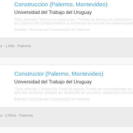
Construccion (Palermo, Montevideo)
Universidad del Trabajo del Uruguay
Título ofrecido: Tecnico en contruccion. Perfiles de tecnico en contrucci
la Construcción complementará su formación en una de las ramas especia
Estudiar Técnicas de Construcción en Palermo
as - 1 Año - Palermo
Constructor (Palermo, Montevideo)
Universidad del Trabajo del Uruguay
Título ofrecido: Constructor. Perfil de egreso: Posee los conocimientos d
ejecutar las tareas propias del desarrollo de una obra; compresión de todo
Estudiar Técnicas de Construcción en Palermo
as - 2 Años - Palermo