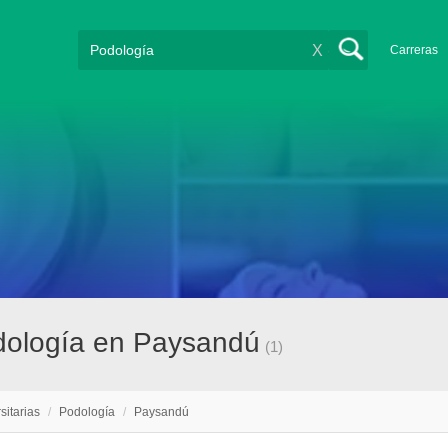
X
Carreras
odología en Paysandú
(1)
sitarias
/
Podología
/
Paysandú