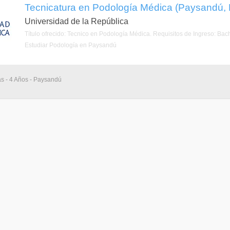
Tecnicatura en Podología Médica (Paysandú,
Universidad de la República
Título ofrecido: Tecnico en Podología Médica. Requisitos de Ingreso: Bach
Estudiar Podología en Paysandú
as - 4 Años - Paysandú