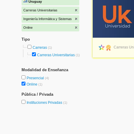
Uruguay
Carreras Universitarias
Ingeniería Informática y Sistemas
Online
Tipo
Carreras Uni
Carreras
(1)
Carreras Universitarias
(1)
Modalidad de Enseñanza
Presencial
(4)
Online
(1)
Pública / Privada
Instituciones Privadas
(1)