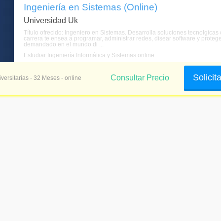
Ingeniería en Sistemas (Online)
Universidad Uk
Título ofrecido: Ingeniero en Sistemas. Desarrolla soluciones tecnolgicas
carrera te ensea a programar, administrar redes, disear software y protege
demandado en el mundo di ...
Estudiar Ingeniería Informática y Sistemas online
Solicit
Consultar Precio
versitarias - 32 Meses - online