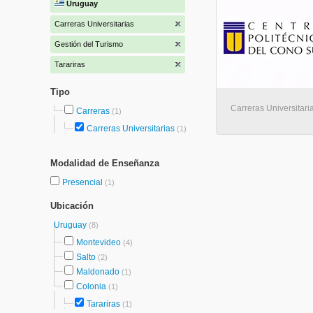
Uruguay
Carreras Universitarias
Gestión del Turismo
Tarariras
Tipo
Carreras Universitaria
Carreras
(1)
Carreras Universitarias
(1)
Modalidad de Enseñanza
Presencial
(1)
Ubicación
Uruguay
(8)
Montevideo
(4)
Salto
(2)
Maldonado
(1)
Colonia
(1)
Tarariras
(1)