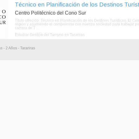
Técnico en Planificación de los Destinos Turíst
Centro Politécnico del Cono Sur
Título ofrecido: Técnico en Planificación de los Destinos Turísticos. El C
región y asumiendo el compromiso con nuestra sociedad para trabajar por
carrera de T ...
Estudiar Gestión del Turismo en Tarariras
s - 2 Años - Tarariras