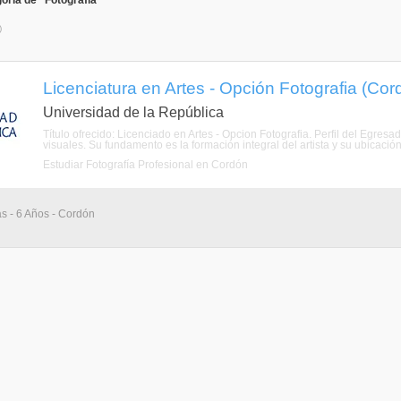
oría de "Fotografía"
)
Licenciatura en Artes - Opción Fotografia (Co
Universidad de la República
Título ofrecido: Licenciado en Artes - Opcion Fotografia. Perfil del Egresa
visuales. Su fundamento es la formación integral del artista y su ubicación 
Estudiar Fotografía Profesional en Cordón
as - 6 Años - Cordón