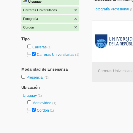
Seleccione la SubCateg
Uruguay
Fotografía Profesional
(1
Carreras Universitarias
Fotografía
Cordón
Tipo
Carreras
(1)
Carreras Universitarias
(1)
Modalidad de Enseñanza
Carreras Universitari
Presencial
(1)
Ubicación
Uruguay
(1)
Montevideo
(1)
Cordón
(1)