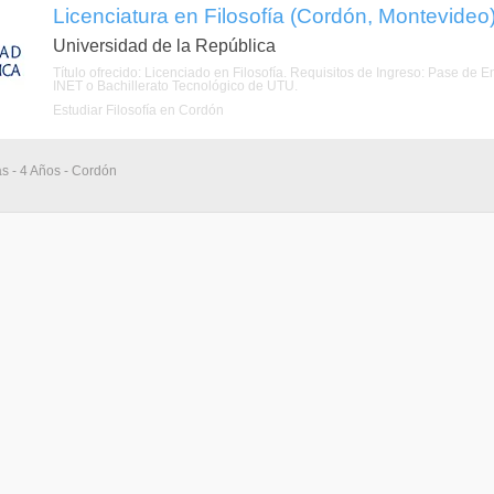
Licenciatura en Filosofía (Cordón, Montevideo
Universidad de la República
Título ofrecido: Licenciado en Filosofía. Requisitos de Ingreso: Pase de 
INET o Bachillerato Tecnológico de UTU.
Estudiar Filosofía en Cordón
as - 4 Años - Cordón