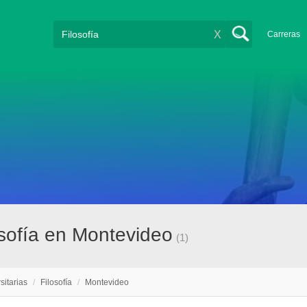
X
Carreras
losofía en Montevideo
(1)
sitarias
/
Filosofía
/
Montevideo