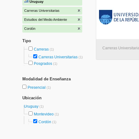
Uruguay
Carreras Universitarias
Estudios del Medio Ambiente
Cordón
Tipo
Carreras Universitari
Carreras
(1)
Carreras Universitarias
(1)
Posgrados
(1)
Modalidad de Enseñanza
Presencial
(1)
Ubicación
Uruguay
(1)
Montevideo
(1)
Cordón
(1)