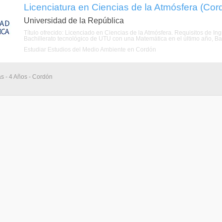
Licenciatura en Ciencias de la Atmósfera (Co
Universidad de la República
Título ofrecido: Licenciado en Ciencias de la Atmósfera. Requisitos de In
Bachillerato tecnológico de UTU con una Matemática en el último año, Bac
Estudiar Estudios del Medio Ambiente en Cordón
as - 4 Años - Cordón