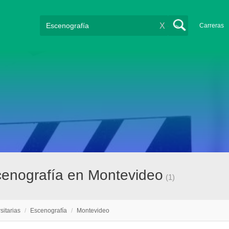
X
Carreras
scenografía en Montevideo
(1)
sitarias
/
Escenografía
/
Montevideo