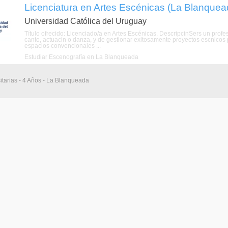
Licenciatura en Artes Escénicas (La Blanquea
Universidad Católica del Uruguay
Título ofrecido: Licenciado/a en Artes Escénicas. DescripcinSers un profes
canto, actuacin o danza, y de gestionar exitosamente proyectos escnicos p
espacios convencionales ...
Estudiar Escenografía en La Blanqueada
itarias - 4 Años - La Blanqueada