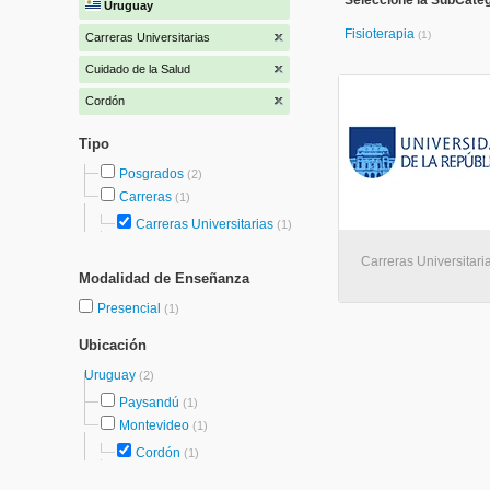
Seleccione la SubCateg
Uruguay
Fisioterapia
(1)
Carreras Universitarias
Cuidado de la Salud
Cordón
Tipo
Posgrados
(2)
Carreras
(1)
Carreras Universitarias
(1)
Carreras Universitari
Modalidad de Enseñanza
Presencial
(1)
Ubicación
Uruguay
(2)
Paysandú
(1)
Montevideo
(1)
Cordón
(1)