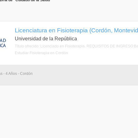
oría de "Cuidado de la Salud"
Licenciatura en Fisioterapia (Cordón, Montevi
Universidad de la República
Título ofrecido: Licenciado en Fisioterapia. REQUISITOS DE INGRESO:Bac
Estudiar Fisioterapia en Cordón
as - 4 Años - Cordón