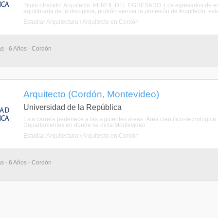
Título ofrecido: Arquitecto. PERFIL DEL EGRESADO: Los egresados de est
equilibrada de la disciplina, podrán ejercer la profesión de Arquitecto, es
Estudiar Arquitectura / Arquitecto en Cordón
as - 6 Años - Cordón
Arquitecto (Cordón, Montevideo)
Universidad de la República
Esta carrera pertenece a las siguientes áreas: Área científico-tecnológic
Departamentos en donde se dicta Montevideo
Estudiar Arquitectura / Arquitecto en Cordón
as - 6 Años - Cordón