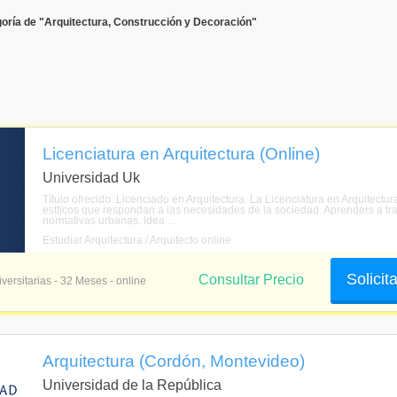
oría de "Arquitectura, Construcción y Decoración"
Licenciatura en Arquitectura (Online)
Universidad Uk
Título ofrecido: Licenciado en Arquitectura. La Licenciatura en Arquitectur
estticos que respondan a las necesidades de la sociedad. Aprenders a tra
normativas urbanas. Idea ...
Estudiar Arquitectura / Arquitecto online
Solicit
Consultar Precio
versitarias - 32 Meses - online
Arquitectura (Cordón, Montevideo)
Universidad de la República