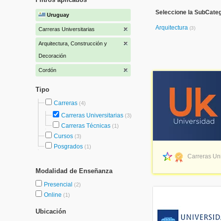
Seleccione la SubCateg
Uruguay
Arquitectura
(3)
Carreras Universitarias
Arquitectura, Construcción y
Decoración
Cordón
Tipo
Carreras
(4)
Carreras Universitarias
(3)
Carreras Técnicas
(1)
Cursos
(3)
Posgrados
(1)
Carreras Uni
Modalidad de Enseñanza
Presencial
(2)
Online
(1)
Ubicación