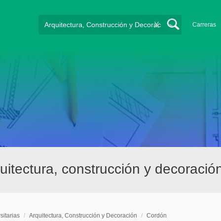
X
Carreras
quitectura, construcción y decoraci
sitarias
/
Arquitectura, Construcción y Decoración
/
Cordón