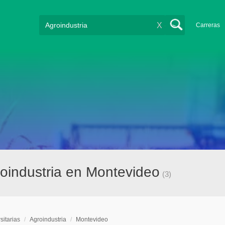
X
Carreras
roindustria en Montevideo
(3)
sitarias
/
Agroindustria
/
Montevideo