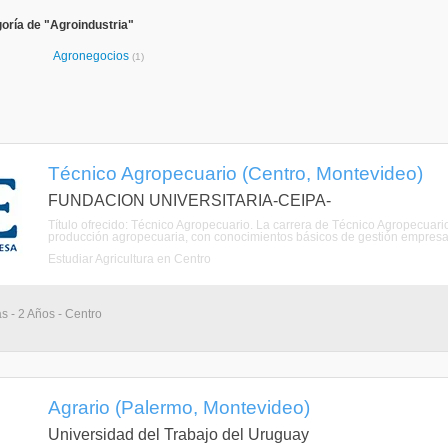
oría de "Agroindustria"
Agronegocios
(1)
Técnico Agropecuario (Centro, Montevideo)
FUNDACION UNIVERSITARIA-CEIPA-
Título ofrecido: Técnico Agropecuario. La carrera de Técnico Agropecuari
producción agropecuaria, con conocimientos básicos de gestión empresari
Estudiar Agricultura en Centro
as - 2 Años - Centro
Agrario (Palermo, Montevideo)
Universidad del Trabajo del Uruguay