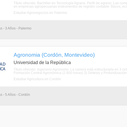
Título ofrecido: Bachiller en Tecnología Agraria. Perfil de egreso: Las co
en empresas agropecuarias instrumentos de registro contable: físicos, eco
Estudiar Agronegocios en Palermo
as - 3 Años - Palermo
Agronomia (Cordón, Montevideo)
Universidad de la República
Título ofrecido: Ingeniero Agronomo. La carrera está estructurada en 3 cic
Formación Central Agronómica (2.800 horas) 3) Síntesis y Profundización 
Estudiar Agricultura en Cordón
as - 5 Años - Cordón