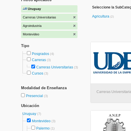
Seleccione la SubCateg
Uruguay
Agricultura
(2)
Carreras Universitarias
Agroindustria
Montevideo
Tipo
Posgrados
(4)
Carreras
(3)
Carreras Universitarias
(3)
Cursos
(3)
Modalidad de Enseñanza
Carreras Universitari
Presencial
(3)
Ubicación
Uruguay
(7)
Montevideo
(3)
Palermo
(1)