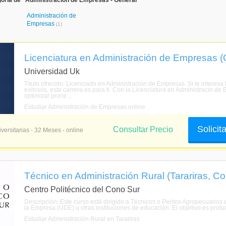
oría de "Administración de Empresas - General"
Administración de
Empresas
(1)
Licenciatura en Administración de Empresas (
Universidad Uk
Título ofrecido: Licenciado en Administración de Empresas. Si te interesa
exitosos, esta carrera es para ti. Con la Licenciatura en Administracin d
optimizar proce ...
Estudiar Administración de Empresas online
Solicit
Consultar Precio
versitarias - 32 Meses - online
Técnico en Administración Rural (Tarariras, Co
Centro Politécnico del Cono Sur
Descripción: Este curso está dirigido a Técnicos o Peritos Agropecuarios
la Empresa (UDE) u otras instituciones de educación. El objetivo es profu
Estudiar Administración Rural en Tarariras