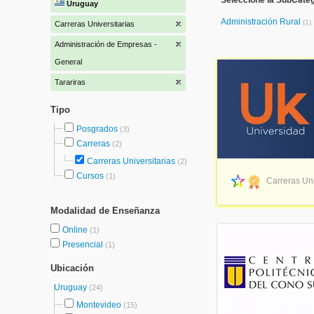
Seleccione la SubCateg
Uruguay
Administración Rural
(1)
Carreras Universitarias
Administración de Empresas -
General
Tarariras
Tipo
Posgrados
(3)
Carreras
(2)
Carreras Universitarias
(2)
Cursos
(1)
Carreras Uni
Modalidad de Enseñanza
Online
(1)
Presencial
(1)
Ubicación
Uruguay
(24)
Montevideo
(15)