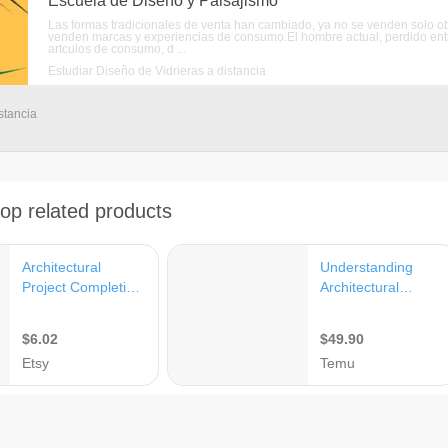
Escuela de Diseño y Paisajismo
Las formas tradicionales de venta han cambiado, ya no se venden solo obj
venden marcas y experiencias de consumo.El hombre actual, perdido entre
artculos de consumo, d ...
Estudiar Diseño de Vidrieras a distancia
stancia