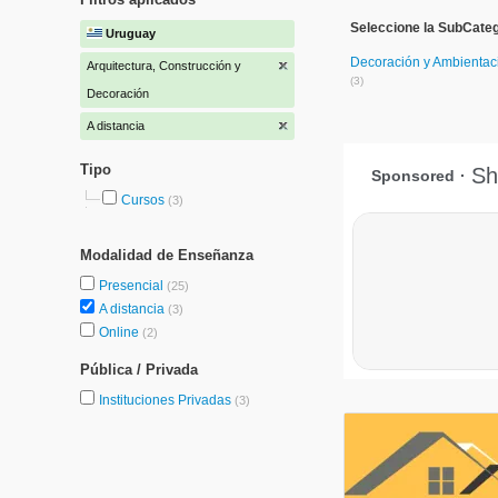
Seleccione la SubCateg
Uruguay
Decoración y Ambientac
Arquitectura, Construcción y
(3)
Decoración
A distancia
Tipo
Cursos
(3)
Modalidad de Enseñanza
Presencial
(25)
A distancia
(3)
Online
(2)
Pública / Privada
Instituciones Privadas
(3)