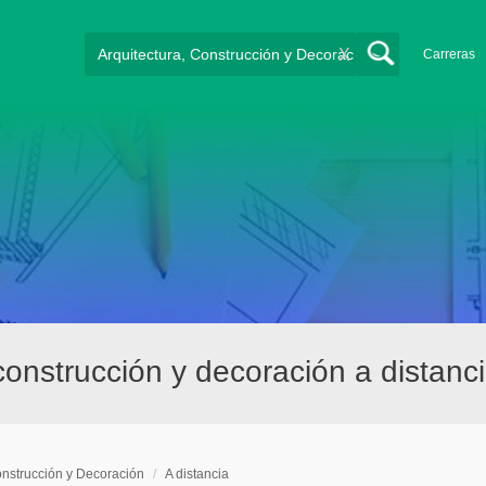
X
Carreras
construcción y decoración a distan
onstrucción y Decoración
/
A distancia