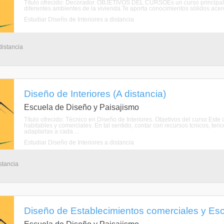
Título ofrecido: Decorador. OBJETIVOS DEL CURSOEs un curso principalme
diferentes ambientes de la vivienda.Te aporta conocimientos sólidos acerca 
Estudiar Diseño de Interiores a distancia
distancia
Diseño de Interiores (A distancia)
Escuela de Diseño y Paisajismo
Título ofrecido: Técnico en Diseño de Interiores. Objetivos del curso:Est
habitables y comerciales. En tal sentido, contar con recursos tcnicos, teric
adaptarlas a cada ...
Estudiar Diseño de Interiores a distancia
stancia
Diseño de Establecimientos comerciales y Esc