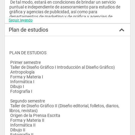
 De tal modo, estará en condiciones de brindar un servicio 
puntual e independiente de asesoramiento para estudios de 
gráfica y agencias de publicidad, así como para 
departamentos de marketing y de gráfica y agencias de 
Seguir leyendo
publicidad, así como para departamentos de marketing y de 
gráfica en empresas e imprentas.
Plan de estudios
 METODOLOGÍA DE APRENDIZAJE
 La currícula está estructurada para facilitar el aprendizaje del 
estudiante con base en: 
PLAN DE ESTUDIOS
 • Seguimiento de una secuencia lógica.
 • Contenidos de los cursos ordenados según grados de 
 Primer semestre
complejidad creciente.
 Taller de Diseño Gráfico I Introducción al Diseño Gráfico)
 • Interrelación, a lo largo de todo el currículo, de conceptos 
 Antropología
propios de la carrera.
 Forma y Materia I
 • Experiencia multidisciplinaria compartida con otras 
 Informática I
Facultades de la Universidad de la Empresa.
 Dibujo I
 • Interrelación con la práctica profesional.
 Fotografía I
 • Verificación de los conocimientos adquiridos mediante 
trabajos prácticos y elaboración de prototipos.
 Segundo semestre
 • Realización de trabajos complexitos, al final de cada 
 Taller de Diseño Gráfico II (Diseño editorial, folletos, diarios, 
semestre, en los que se involucran los conocimientos teóricos 
libros, revistas)
y prácticos recibidos en todas las asignaturas.
 Origen de la Prensa Escrita 
 Forma y Materia II
 CUERPO DOCENTE
 Informática II
 Dibujo II
 La plantilla docente está integrada por un calificado grupo de 
 Fotografía II