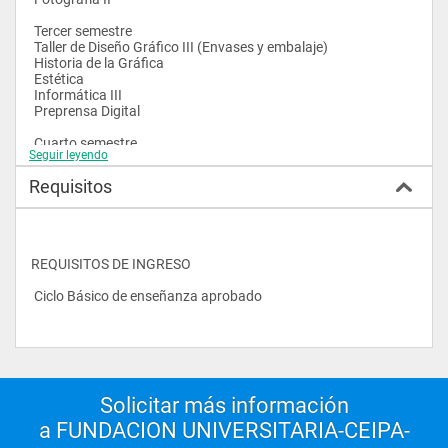
profesionales nacionales e internacionales, especialistas 
reconocidos en sus respectivas áreas, lo cual permite conjugar 
 Tercer semestre
altos niveles de excelencia académica y profesional.
 Taller de Diseño Gráfico III (Envases y embalaje)
 Historia de la Gráfica
 Estética
 Informática III
 Preprensa Digital
 Cuarto semestre
Seguir leyendo
 Taller de Diseño Gráfico IV
 Semiótica
Requisitos
 Plan Empresarial
 Informática IV
 Trabajo Final
REQUISITOS DE INGRESO
 Ciclo Básico de enseñanza aprobado
Solicitar más información
a FUNDACION UNIVERSITARIA-CEIPA-