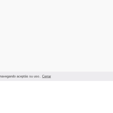
as navegando aceptás su uso..
Cerrar
Términos legales y Condiciones de Uso