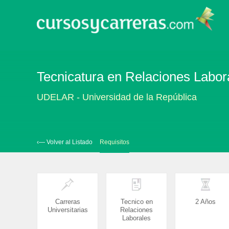
Tecnicatura en Relaciones Labor
UDELAR - Universidad de la República
‹— Volver al Listado
Requisitos
Carreras
Tecnico en
2 Años
Universitarias
Relaciones
Laborales