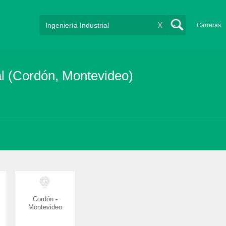
X
Carreras
al (Cordón, Montevideo)
Cordón -
Montevideo