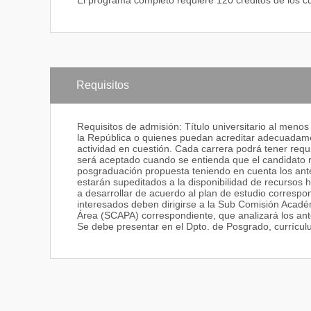
El programa completo requiere 120 créditos de los c
Requisitos
Requisitos de admisión: Título universitario al menos
la República o quienes puedan acreditar adecuadame
actividad en cuestión. Cada carrera podrá tener requi
será aceptado cuando se entienda que el candidato re
posgraduación propuesta teniendo en cuenta los ant
estarán supeditados a la disponibilidad de recursos 
a desarrollar de acuerdo al plan de estudio correspon
interesados deben dirigirse a la Sub Comisión Acadé
Área (SCAPA) correspondiente, que analizará los ant
Se debe presentar en el Dpto. de Posgrado, currículum