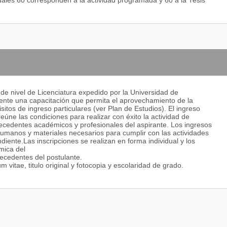
uales 60 corresponden a la actividad programada y 60 a la Tesis
 de nivel de Licenciatura expedido por la Universidad de
nte una capacitación que permita el aprovechamiento de la
sitos de ingreso particulares (ver Plan de Estudios). El ingreso
úne las condiciones para realizar con éxito la actividad de
ecedentes académicos y profesionales del aspirante. Los ingresos
humanos y materiales necesarios para cumplir con las actividades
diente.Las inscripciones se realizan en forma individual y los
mica del
ecedentes del postulante.
 vitae, titulo original y fotocopia y escolaridad de grado.