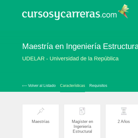
Maestría en Ingeniería Estructur
UDELAR - Universidad de la República
‹— Volver al Listado
Características
Requisitos
Maestrías
Magíster en
2 Años
Ingeniería
Estructural